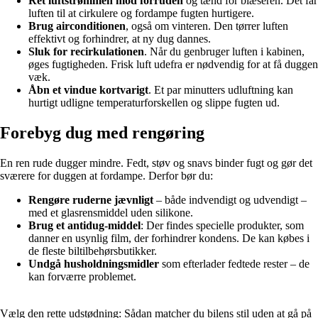
Ret luftstrømmen mod forruden
og tænd for blæseren. Det får
luften til at cirkulere og fordampe fugten hurtigere.
Brug airconditionen
, også om vinteren. Den tørrer luften
effektivt og forhindrer, at ny dug dannes.
Sluk for recirkulationen
. Når du genbruger luften i kabinen,
øges fugtigheden. Frisk luft udefra er nødvendig for at få duggen
væk.
Åbn et vindue kortvarigt
. Et par minutters udluftning kan
hurtigt udligne temperaturforskellen og slippe fugten ud.
Forebyg dug med rengøring
En ren rude dugger mindre. Fedt, støv og snavs binder fugt og gør det
sværere for duggen at fordampe. Derfor bør du:
Rengøre ruderne jævnligt
– både indvendigt og udvendigt –
med et glasrensmiddel uden silikone.
Brug et antidug-middel
: Der findes specielle produkter, som
danner en usynlig film, der forhindrer kondens. De kan købes i
de fleste biltilbehørsbutikker.
Undgå husholdningsmidler
som efterlader fedtede rester – de
kan forværre problemet.
Vælg den rette udstødning: Sådan matcher du bilens stil uden at gå på