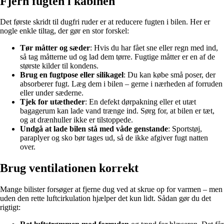
Fjern fugten i kabinen
Det første skridt til dugfri ruder er at reducere fugten i bilen. Her er
nogle enkle tiltag, der gør en stor forskel:
Tør måtter og sæder
: Hvis du har fået sne eller regn med ind,
så tag måtterne ud og lad dem tørre. Fugtige måtter er en af de
største kilder til kondens.
Brug en fugtpose eller silikagel
: Du kan købe små poser, der
absorberer fugt. Læg dem i bilen – gerne i nærheden af forruden
eller under sæderne.
Tjek for utætheder
: En defekt dørpakning eller et utæt
bagagerum kan lade vand trænge ind. Sørg for, at bilen er tæt,
og at drænhuller ikke er tilstoppede.
Undgå at lade bilen stå med våde genstande
: Sportstøj,
paraplyer og sko bør tages ud, så de ikke afgiver fugt natten
over.
Brug ventilationen korrekt
Mange bilister forsøger at fjerne dug ved at skrue op for varmen – men
uden den rette luftcirkulation hjælper det kun lidt. Sådan gør du det
rigtigt: