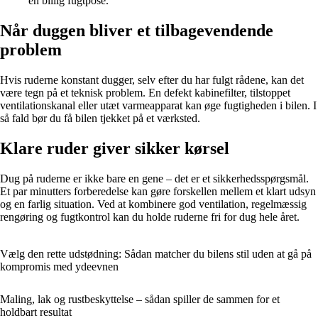
en billig fugtpose.
Når duggen bliver et tilbagevendende
problem
Hvis ruderne konstant dugger, selv efter du har fulgt rådene, kan det
være tegn på et teknisk problem. En defekt kabinefilter, tilstoppet
ventilationskanal eller utæt varmeapparat kan øge fugtigheden i bilen. I
så fald bør du få bilen tjekket på et værksted.
Klare ruder giver sikker kørsel
Dug på ruderne er ikke bare en gene – det er et sikkerhedsspørgsmål.
Et par minutters forberedelse kan gøre forskellen mellem et klart udsyn
og en farlig situation. Ved at kombinere god ventilation, regelmæssig
rengøring og fugtkontrol kan du holde ruderne fri for dug hele året.
Vælg den rette udstødning: Sådan matcher du bilens stil uden at gå på
kompromis med ydeevnen
Maling, lak og rustbeskyttelse – sådan spiller de sammen for et
holdbart resultat