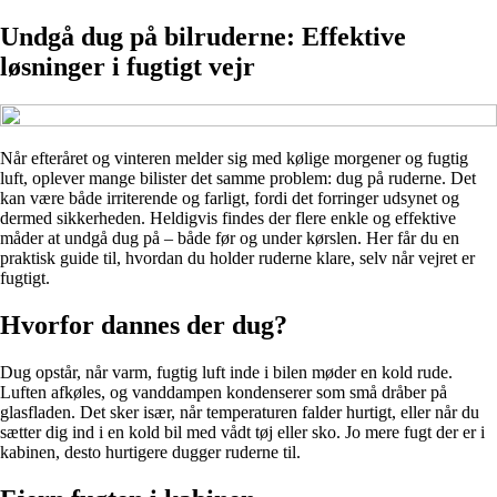
Undgå dug på bilruderne: Effektive
løsninger i fugtigt vejr
Når efteråret og vinteren melder sig med kølige morgener og fugtig
luft, oplever mange bilister det samme problem: dug på ruderne. Det
kan være både irriterende og farligt, fordi det forringer udsynet og
dermed sikkerheden. Heldigvis findes der flere enkle og effektive
måder at undgå dug på – både før og under kørslen. Her får du en
praktisk guide til, hvordan du holder ruderne klare, selv når vejret er
fugtigt.
Hvorfor dannes der dug?
Dug opstår, når varm, fugtig luft inde i bilen møder en kold rude.
Luften afkøles, og vanddampen kondenserer som små dråber på
glasfladen. Det sker især, når temperaturen falder hurtigt, eller når du
sætter dig ind i en kold bil med vådt tøj eller sko. Jo mere fugt der er i
kabinen, desto hurtigere dugger ruderne til.