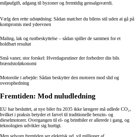
miljøafgift, adgang til byzoner og fremtidig gensalgsværdi.
Vælg den rette udstødning: Sådan matcher du bilens stil uden at gå på
kompromis med ydeevnen
Maling, lak og rustbeskyttelse – sådan spiller de sammen for et
holdbart resultat
Små vaner, stor forskel: Hverdagsrutiner der forbedrer din bils
brændstoføkonomi
Motorolie i arbejde: Sådan beskytter den motoren mod slid og
overophedning
Fremtiden: Mod nuludledning
EU har besluttet, at nye biler fra 2035 ikke længere må udlede CO₂,
hvilket i praksis betyder et farvel til traditionelle benzin- og
dieselmotorer. Overgangen til el- og brintbiler er allerede i gang, og
teknologien udvikler sig hurtigt.
Men selvom fremtiden ser elektrisk ud, vil millioner af