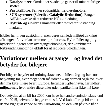
Katalysatorer
: Omdanner skadelige gasser til mindre farlige
stoffer.
Partikelfiltre
: Fanger sodpartikler fra dieselmotorer.
SCR-systemer (Selective Catalytic Reduction)
: Bruger
AdBlue-væske til at reducere NOx-udledning.
Hybrid- og elbiler
: Eliminerer eller reducerer udstødning
markant.
Elbiler har ingen udstødning, men deres samlede miljøpåvirkning
afhænger af, hvordan strømmen produceres. Hybridbiler og plug-in
hybrider fungerer som overgangsteknologier, der kombinerer
forbrændingsmotor og eldrift for at reducere udledningen.
Variationer mellem årgange – og hvad det
betyder for bilejere
For bilejere betyder udstødningskravene, at bilens årgang har stor
betydning for, hvor meget den må udlede – og dermed også for, hvor
den må køre. Flere byer i Europa, herunder København, har indført
miljøzoner
, hvor ældre dieselbiler uden partikelfilter ikke må køre.
Det betyder, at en bil fra 2005 kan have helt andre emissionskrav end
en fra 2015, selvom de begge er diesel. Ved køb af brugt bil er det
derfor vigtigt at kende bilens Euro-norm, da den kan påvirke både