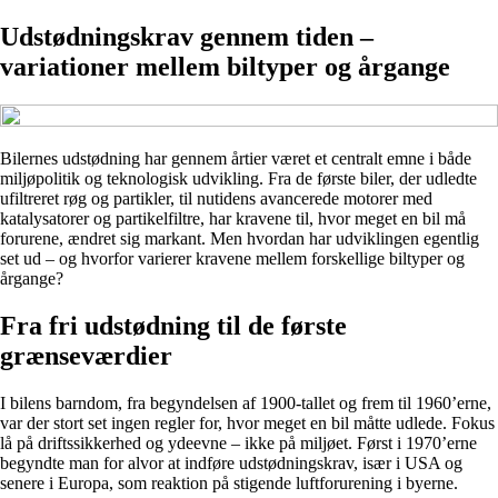
Udstødningskrav gennem tiden –
variationer mellem biltyper og årgange
Bilernes udstødning har gennem årtier været et centralt emne i både
miljøpolitik og teknologisk udvikling. Fra de første biler, der udledte
ufiltreret røg og partikler, til nutidens avancerede motorer med
katalysatorer og partikelfiltre, har kravene til, hvor meget en bil må
forurene, ændret sig markant. Men hvordan har udviklingen egentlig
set ud – og hvorfor varierer kravene mellem forskellige biltyper og
årgange?
Fra fri udstødning til de første
grænseværdier
I bilens barndom, fra begyndelsen af 1900-tallet og frem til 1960’erne,
var der stort set ingen regler for, hvor meget en bil måtte udlede. Fokus
lå på driftssikkerhed og ydeevne – ikke på miljøet. Først i 1970’erne
begyndte man for alvor at indføre udstødningskrav, især i USA og
senere i Europa, som reaktion på stigende luftforurening i byerne.