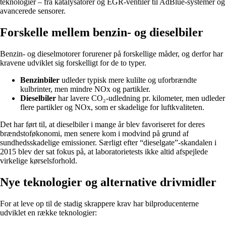
teknologier – fra katalysatorer og EGR-ventiler til AdBlue-systemer og
avancerede sensorer.
Forskelle mellem benzin- og dieselbiler
Benzin- og dieselmotorer forurener på forskellige måder, og derfor har
kravene udviklet sig forskelligt for de to typer.
Benzinbiler
udleder typisk mere kulilte og uforbrændte
kulbrinter, men mindre NOx og partikler.
Dieselbiler
har lavere CO₂-udledning pr. kilometer, men udleder
flere partikler og NOx, som er skadelige for luftkvaliteten.
Det har ført til, at dieselbiler i mange år blev favoriseret for deres
brændstoføkonomi, men senere kom i modvind på grund af
sundhedsskadelige emissioner. Særligt efter “dieselgate”-skandalen i
2015 blev der sat fokus på, at laboratorietests ikke altid afspejlede
virkelige kørselsforhold.
Nye teknologier og alternative drivmidler
For at leve op til de stadig skrappere krav har bilproducenterne
udviklet en række teknologier: