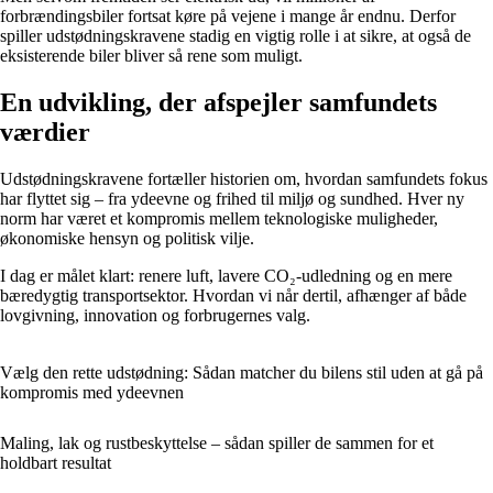
forbrændingsbiler fortsat køre på vejene i mange år endnu. Derfor
spiller udstødningskravene stadig en vigtig rolle i at sikre, at også de
eksisterende biler bliver så rene som muligt.
En udvikling, der afspejler samfundets
værdier
Udstødningskravene fortæller historien om, hvordan samfundets fokus
har flyttet sig – fra ydeevne og frihed til miljø og sundhed. Hver ny
norm har været et kompromis mellem teknologiske muligheder,
økonomiske hensyn og politisk vilje.
I dag er målet klart: renere luft, lavere CO₂-udledning og en mere
bæredygtig transportsektor. Hvordan vi når dertil, afhænger af både
lovgivning, innovation og forbrugernes valg.
Vælg den rette udstødning: Sådan matcher du bilens stil uden at gå på
kompromis med ydeevnen
Maling, lak og rustbeskyttelse – sådan spiller de sammen for et
holdbart resultat