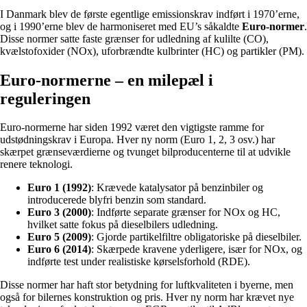
I Danmark blev de første egentlige emissionskrav indført i 1970’erne,
og i 1990’erne blev de harmoniseret med EU’s såkaldte
Euro-normer
.
Disse normer satte faste grænser for udledning af kulilte (CO),
kvælstofoxider (NOx), uforbrændte kulbrinter (HC) og partikler (PM).
Euro-normerne – en milepæl i
reguleringen
Euro-normerne har siden 1992 været den vigtigste ramme for
udstødningskrav i Europa. Hver ny norm (Euro 1, 2, 3 osv.) har
skærpet grænseværdierne og tvunget bilproducenterne til at udvikle
renere teknologi.
Euro 1 (1992)
: Krævede katalysator på benzinbiler og
introducerede blyfri benzin som standard.
Euro 3 (2000)
: Indførte separate grænser for NOx og HC,
hvilket satte fokus på dieselbilers udledning.
Euro 5 (2009)
: Gjorde partikelfiltre obligatoriske på dieselbiler.
Euro 6 (2014)
: Skærpede kravene yderligere, især for NOx, og
indførte test under realistiske kørselsforhold (RDE).
Disse normer har haft stor betydning for luftkvaliteten i byerne, men
også for bilernes konstruktion og pris. Hver ny norm har krævet nye