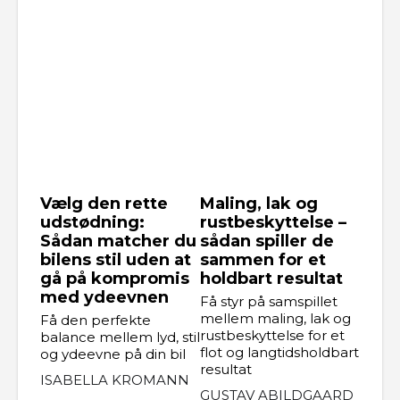
Vælg den rette
Maling, lak og
udstødning:
rustbeskyttelse –
Sådan matcher du
sådan spiller de
bilens stil uden at
sammen for et
gå på kompromis
holdbart resultat
med ydeevnen
Få styr på samspillet
mellem maling, lak og
Få den perfekte
rustbeskyttelse for et
balance mellem lyd, stil
flot og langtidsholdbart
og ydeevne på din bil
resultat
ISABELLA KROMANN
GUSTAV ABILDGAARD