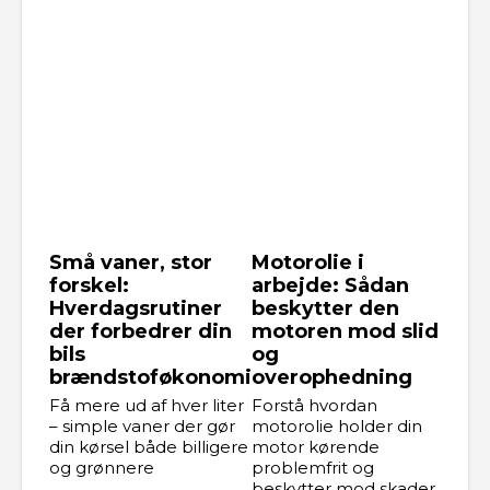
Små vaner, stor
Motorolie i
forskel:
arbejde: Sådan
Hverdagsrutiner
beskytter den
der forbedrer din
motoren mod slid
bils
og
brændstoføkonomi
overophedning
Få mere ud af hver liter
Forstå hvordan
– simple vaner der gør
motorolie holder din
din kørsel både billigere
motor kørende
og grønnere
problemfrit og
beskytter mod skader