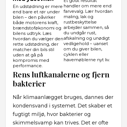
Et godt resultat
handler om mere end
En udstødning er mere
farvevalg. Lær hvordan
end bare et rør under
maling, lak og
bilen – den påvirker
rustbeskyttelse
både motorens kraft,
arbejder sammen, så
brændstoføkonomi og
du undgår rust,
bilens udtryk. Læs
afskalning og unødigt
hvordan du vælger den
vedligehold – uanset
rette udstødning, der
om du giver bilen,
matcher din bils stil
cyklen eller
uden at gå på
havemøblerne nyt liv.
kompromis med
performance.
Rens luftkanalerne og fjern
bakterier
Når klimaanlægget bruges, dannes der
kondensvand i systemet. Det skaber et
fugtigt miljø, hvor bakterier og
skimmelsvamp kan trives. Det er ofte