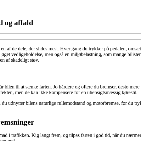
 og affald
n af de dele, der slides mest. Hver gang du trykker på pedalen, omsætte
un øget vedligeholdelse, men også en miljøbelastning, som mange bilist
n af skadeligt støv.
r bilen til at sænke farten. Jo hårdere og oftere du bremser, desto mer
ffekten, men de kan ikke kompensere for en uhensigtsmæssig kørestil.
 så du udnytter bilens naturlige rullemodstand og motorbremse, før du t
remsninger
d i trafikken. Kig langt frem, og tilpas farten i god tid, når du nærmer 
rten ned.