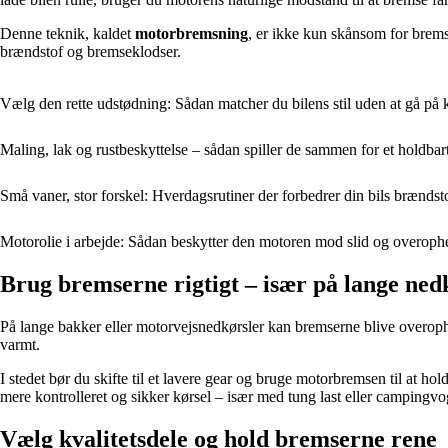
Denne teknik, kaldet
motorbremsning
, er ikke kun skånsom for brems
brændstof og bremseklodser.
Vælg den rette udstødning: Sådan matcher du bilens stil uden at gå 
Maling, lak og rustbeskyttelse – sådan spiller de sammen for et holdbart
Små vaner, stor forskel: Hverdagsrutiner der forbedrer din bils brænd
Motorolie i arbejde: Sådan beskytter den motoren mod slid og overop
Brug bremserne rigtigt – især på lange ned
På lange bakker eller motorvejsnedkørsler kan bremserne blive overoph
varmt.
I stedet bør du skifte til et lavere gear og bruge motorbremsen til at h
mere kontrolleret og sikker kørsel – især med tung last eller campingvo
Vælg kvalitetsdele og hold bremserne rene