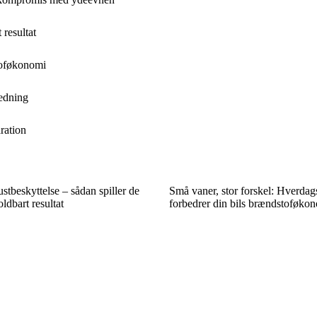
 resultat
stoføkonomi
hedning
ration
stbeskyttelse – sådan spiller de
Små vaner, stor forskel: Hverdags
ldbart resultat
forbedrer din bils brændstoføko