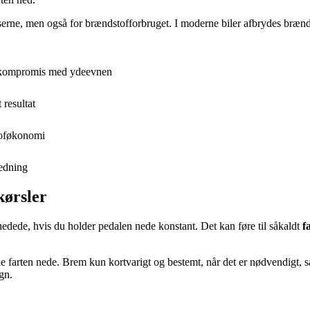
erne, men også for brændstofforbruget. I moderne biler afbrydes brændsto
på kompromis med ydeevnen
 resultat
stoføkonomi
hedning
kørsler
edede, hvis du holder pedalen nede konstant. Det kan føre til såkaldt
f
olde farten nede. Brem kun kortvarigt og bestemt, når det er nødvendigt, 
gn.