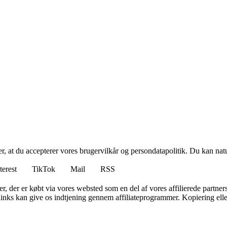
rer, at du accepterer vores brugervilkår og persondatapolitik. Du kan nat
terest
TikTok
Mail
RSS
ter, der er købt via vores websted som en del af vores affilierede partne
 links kan give os indtjening gennem affiliateprogrammer. Kopiering elle