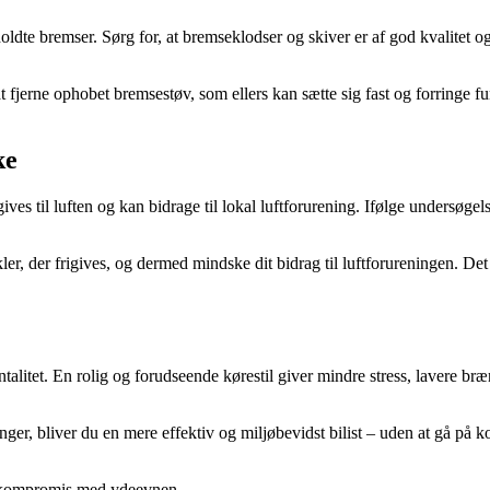
te bremser. Sørg for, at bremseklodser og skiver er af god kvalitet og p
erne ophobet bremsestøv, som ellers kan sætte sig fast og forringe fu
ke
ves til luften og kan bidrage til lokal luftforurening. Ifølge undersøgel
 der frigives, og dermed mindske dit bidrag til luftforureningen. Det er 
tet. En rolig og forudseende kørestil giver mindre stress, lavere bræ
ger, bliver du en mere effektiv og miljøbevidst bilist – uden at gå på
på kompromis med ydeevnen