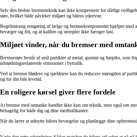
Selv den bedste bremseteknik kan ikke kompensere for dårligt vedligehold
støv, hvilket både påvirker miljøet og bilens ydeevne.
Regelmæssig rengøring af fælge og bremsekomponenter hjælper med at fj
bevæger sig frit, og at kalibre og stempler ikke hænger fast.
Miljøet vinder, når du bremser med omtan
Bremsestøv består af små partikler af metal, gummi og harpiks, som frigi
udstødningsrelaterede emissioner i bytrafik.
Ved at bremse blødere og sjældnere kan du reducere mængden af partikler,
og for din bils levetid.
En roligere kørsel giver flere fordele
At bremse med omtanke handler ikke kun om teknik, men også om mentali
behagelig for både dig og dine medtrafikanter.
Når du lærer at udnytte bilens bevægelse og planlægge dine opbremsnin
Vælg den rette udstødning: Sådan matcher du bilens stil uden at gå 