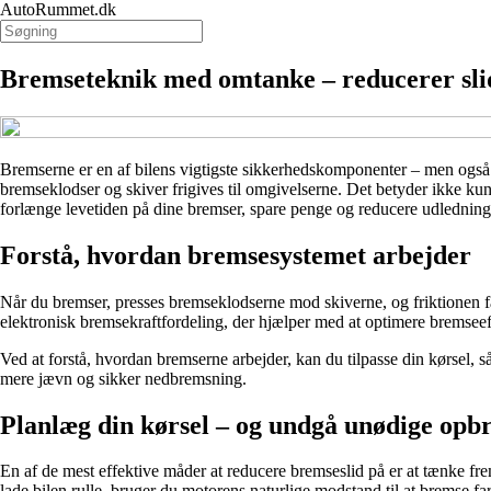
AutoRummet.dk
Bremseteknik med omtanke – reducerer slid
Bremserne er en af bilens vigtigste sikkerhedskomponenter – men også e
bremseklodser og skiver frigives til omgivelserne. Det betyder ikke k
forlænge levetiden på dine bremser, spare penge og reducere udledninge
Forstå, hvordan bremsesystemet arbejder
Når du bremser, presses bremseklodserne mod skiverne, og friktionen få
elektronisk bremsekraftfordeling, der hjælper med at optimere bremsee
Ved at forstå, hvordan bremserne arbejder, kan du tilpasse din kørsel,
mere jævn og sikker nedbremsning.
Planlæg din kørsel – og undgå unødige opb
En af de mest effektive måder at reducere bremseslid på er at tænke frema
lade bilen rulle, bruger du motorens naturlige modstand til at bremse fa